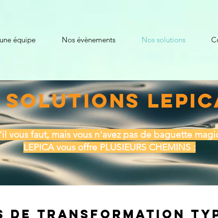
 une équipe
Nos évènements
Nos solutions
C
 SOLUTIONS LEPIC
'il vous faut, mais vous n'avez pas de baguette ma
LEPICA vous offre PLUSIEURS CHEMINS :
 de transformation typ