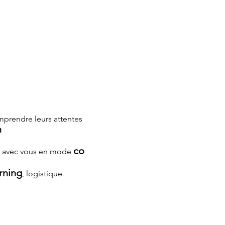
prendre leurs attentes
n
co
er avec vous en mode
rning
, logistique