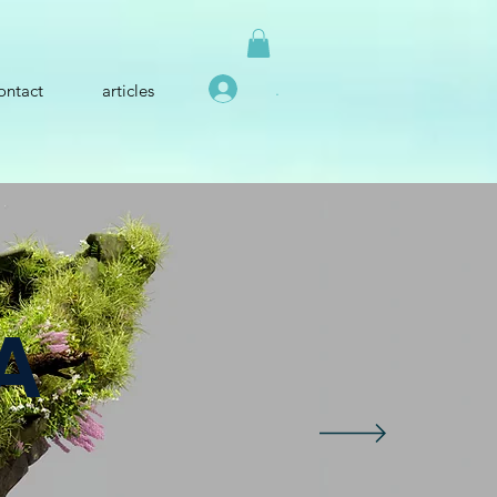
.
ontact
articles
A