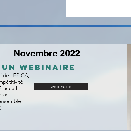
Novembre 2022
 UN WEBINAIRE
f de LEPICA,
mpétitivité
webinaire
rance.Il
 sa
l'ensemble
).