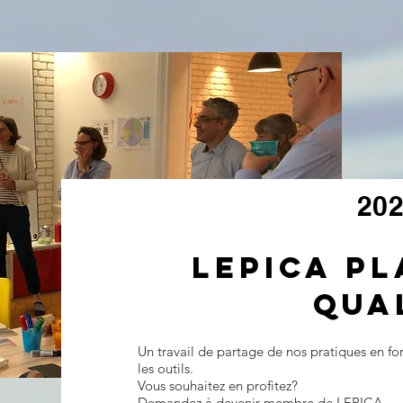
202
LEPICA P
QUA
Un travail de partage de nos pratiques en fo
les outils.
Vous souhaitez en profitez?
Demandez à devenir membre de LEPICA