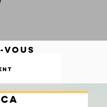
-vous
ent
ICA