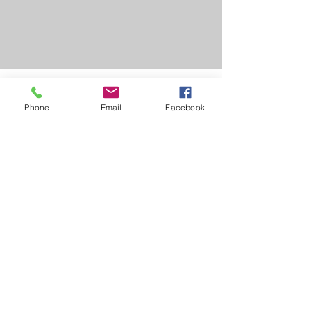
DEMAND
Phone
Email
Facebook
EZ NOUS
Nom
E-mail
Objet
Laissez-nous un message...